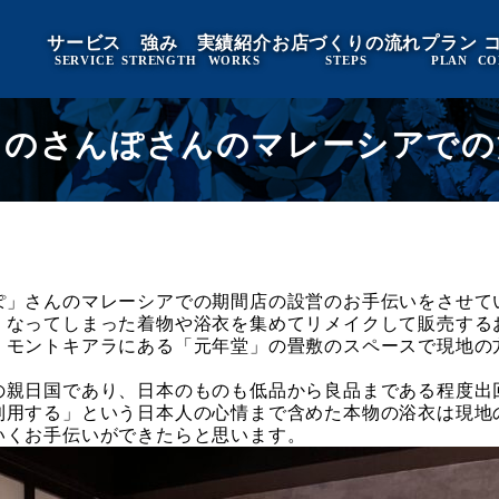
サービス
強み
実績紹介
お店づくりの流れ
プラン
SERVICE
STRENGTH
WORKS
STEPS
PLAN
CO
ものさんぽさんのマレーシアでの
ぽ」さんのマレーシアでの期間店の設営のお手伝いをさせて
くなってしまった着物や浴衣を集めてリメイクして販売する
、モントキアラにある「元年堂」の畳敷のスペースで現地の
の親日国であり、日本のものも低品から良品まである程度出
利用する」という日本人の心情まで含めた本物の浴衣は現地
いくお手伝いができたらと思います。