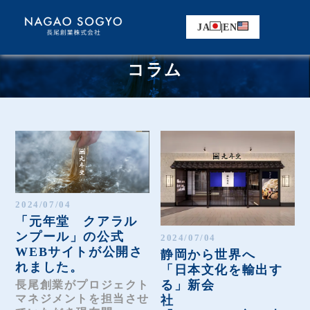
JA
|
EN
コラム
2024/07/04
「元年堂 クアラル
ンプール」の公式
2024/07/04
WEBサイトが公開さ
静岡から世界へ
れました。
「日本文化を輸出す
る」新会
長尾創業がプロジェクト
マネジメントを担当させ